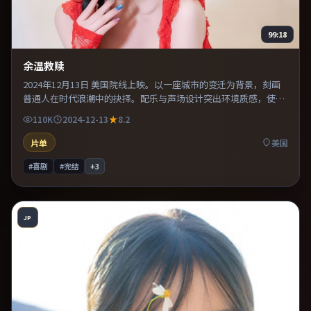
99:18
余温救赎
2024年12月13日 美国院线上映。以一座城市的变迁为背景，刻画
普通人在时代浪潮中的抉择。配乐与声场设计突出环境质感，使观
众更易沉浸其中。整体完成度较高，适合周末一口气看完。
110K
2024-12-13
8.2
片单
美国
#喜剧
#完结
+
3
JP