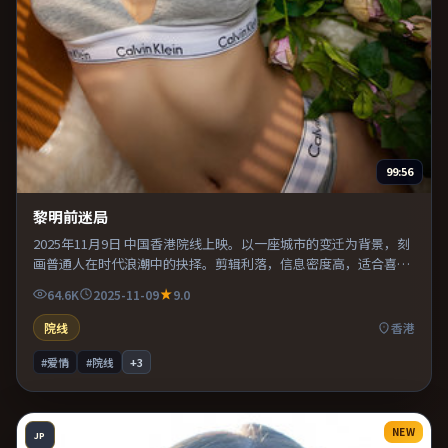
99:56
黎明前迷局
2025年11月9日 中国香港院线上映。以一座城市的变迁为背景，刻
画普通人在时代浪潮中的抉择。剪辑利落，信息密度高，适合喜欢
烧脑与推理的观众。整体完成度较高，适合周末一口气看完。
64.6K
2025-11-09
9.0
院线
香港
#爱情
#院线
+
3
NEW
JP