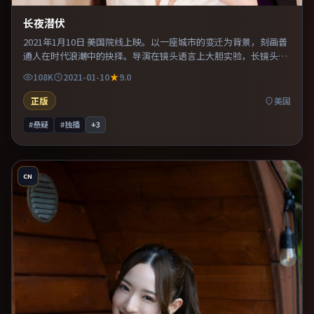
长夜潜伏
2021年1月10日 美国院线上映。以一座城市的变迁为背景，刻画普
通人在时代浪潮中的抉择。导演在镜头语言上大胆实验，长镜头与
特写交替强化压迫感。推荐给偏爱群像戏与命运母题的影迷。
108K
2021-01-10
9.0
正版
美国
#悬疑
#独播
+
3
CN