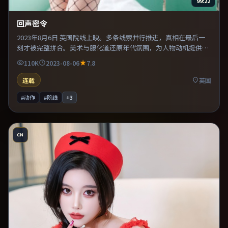
99:22
回声密令
2023年8月6日 英国院线上映。多条线索并行推进，真相在最后一
刻才被完整拼合。美术与服化道还原年代氛围，为人物动机提供可
信支撑。适合喜欢现实主义题材的观众，情绪后劲较足。
110K
2023-08-06
7.8
连载
英国
#动作
#院线
+
3
CN