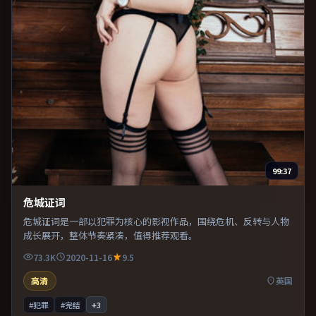
99:37
危城证词
危城证词是一部以犯罪为核心的影视作品，围绕危机、反转与人物
成长展开，整体节奏紧凑，值得推荐观看。
73.3K
2020-11-16
9.5
高清
英国
#犯罪
#完结
+
3