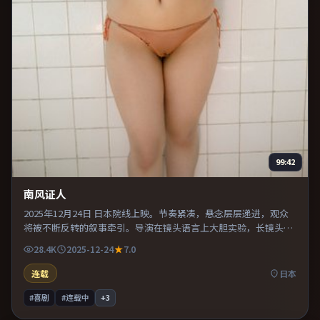
99:42
南风证人
2025年12月24日 日本院线上映。节奏紧凑，悬念层层递进，观众
将被不断反转的叙事牵引。导演在镜头语言上大胆实验，长镜头与
特写交替强化压迫感。适合喜欢现实主义题材的观众，情绪后劲较
28.4K
2025-12-24
7.0
足。
连载
日本
#喜剧
#连载中
+
3