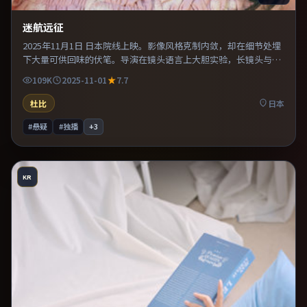
迷航远征
2025年11月1日 日本院线上映。影像风格克制内敛，却在细节处埋
下大量可供回味的伏笔。导演在镜头语言上大胆实验，长镜头与特
写交替强化压迫感。既有类型片爽感，也保留作者表达，口碑潜力
109K
2025-11-01
7.7
不俗。
杜比
日本
#悬疑
#独播
+
3
KR