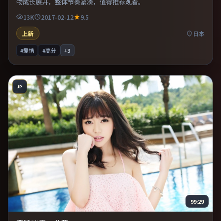
物成长展开，整体节奏紧凑，值得推荐观看。
13K
2017-02-12
9.5
上新
日本
#爱情
#高分
+
3
JP
99:29