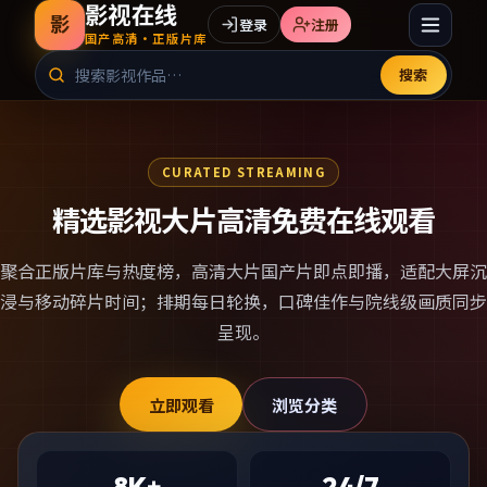
影视在线
影
登录
注册
国产高清·正版片库
搜索
CURATED STREAMING
精选影视大片高清免费在线观看
聚合正版片库与热度榜，
高清大片国产片
即点即播，适配大屏沉
浸与移动碎片时间；排期每日轮换，口碑佳作与院线级画质同步
呈现。
立即观看
浏览分类
8K+
24/7