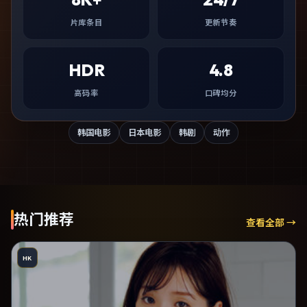
片库条目
更新节奏
HDR
4.8
高码率
口碑均分
韩国电影
日本电影
韩剧
动作
热门推荐
查看全部 →
HK