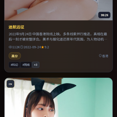
99:29
迷航远征
2022年9月24日 中国香港院线上映。多条线索并行推进，真相在最
后一刻才被完整拼合。美术与服化道还原年代氛围，为人物动机提
供可信支撑。片尾留白意味深长，值得二刷细品台词与构图。
112K
2022-09-24
9.2
高分
香港
#科幻
#院线
+
3
CN