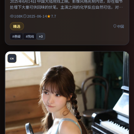
2025年6月14日 中国大陆院线上映。影像风格克制内敛，却在细节
处埋下大量可供回味的伏笔。主演之间的化学反应自然可信，对手
戏张力贯穿全片。整体完成度较高，适合周末一口气看完。
108K
2025-06-14
7.7
精选
中国
#悬疑
#院线
+
3
CN