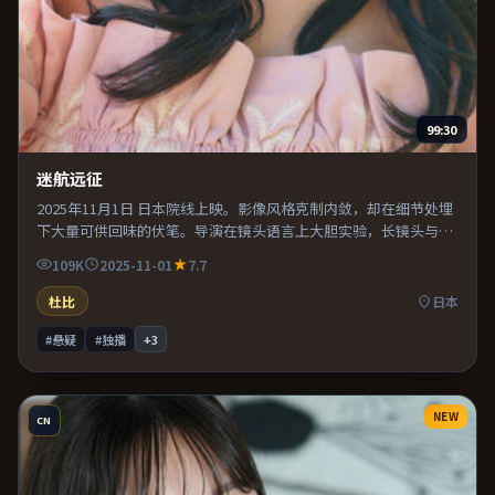
99:30
迷航远征
2025年11月1日 日本院线上映。影像风格克制内敛，却在细节处埋
下大量可供回味的伏笔。导演在镜头语言上大胆实验，长镜头与特
写交替强化压迫感。既有类型片爽感，也保留作者表达，口碑潜力
109K
2025-11-01
7.7
不俗。
杜比
日本
#悬疑
#独播
+
3
NEW
CN