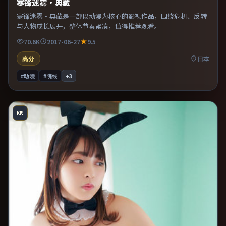
寒锋迷雾·典藏
寒锋迷雾·典藏是一部以动漫为核心的影视作品，围绕危机、反转
与人物成长展开，整体节奏紧凑，值得推荐观看。
70.6K
2017-06-27
9.5
高分
日本
#动漫
#院线
+
3
KR