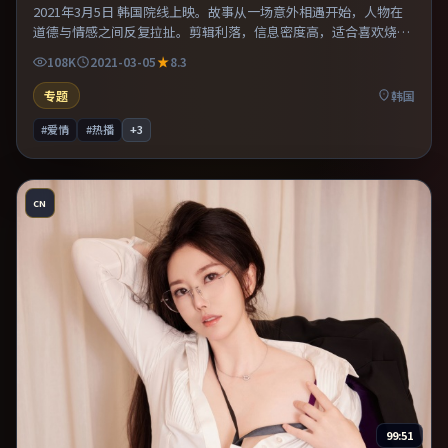
2021年3月5日 韩国院线上映。故事从一场意外相遇开始，人物在
道德与情感之间反复拉扯。剪辑利落，信息密度高，适合喜欢烧脑
与推理的观众。整体完成度较高，适合周末一口气看完。
108K
2021-03-05
8.3
专题
韩国
#爱情
#热播
+
3
CN
99:51