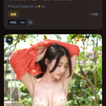
15.3K
2020-03-15
9.5
连载
韩国
#悬疑
#4K
+
3
HK