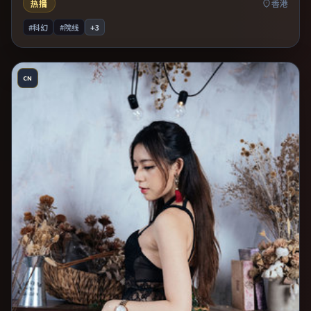
热播
香港
#科幻
#院线
+
3
CN