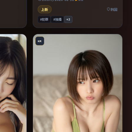
推理的观众。片尾留白意味深长，值得二刷细
品台词与构图。
上新
韩国
#犯罪
#独播
+
3
KR