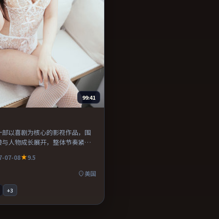
99:41
一部以喜剧为核心的影视作品，围
转与人物成长展开，整体节奏紧
荐观看。
7-07-08
9.5
美国
+
3