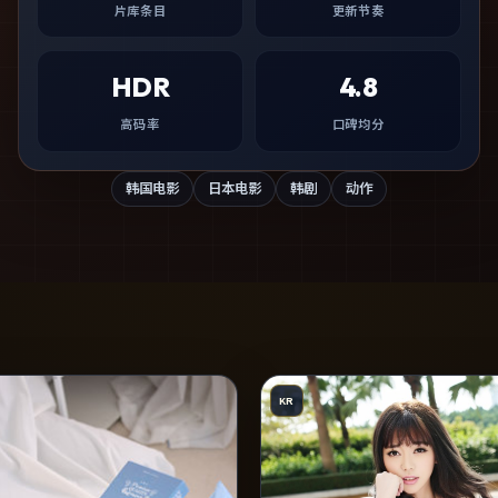
片库条目
更新节奏
HDR
4.8
高码率
口碑均分
韩国电影
日本电影
韩剧
动作
KR