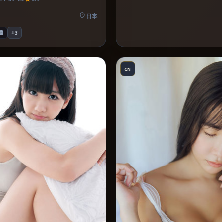
尾留白意味深长，值得二刷细品台
日本
播
+
3
CN