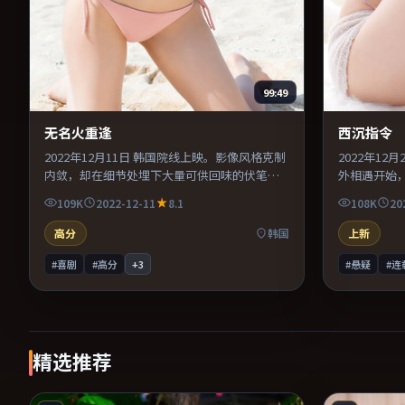
99:49
无名火重逢
西沉指令
2022年12月11日 韩国院线上映。影像风格克制
2022年1
内敛，却在细节处埋下大量可供回味的伏笔。
外相遇开始
主演之间的化学反应自然可信，对手戏张力贯
扯。美术与
109K
2022-12-11
8.1
108K
20
穿全片。推荐给偏爱群像戏与命运母题的影
提供可信支
迷。
众，情绪后
高分
韩国
上新
#喜剧
#高分
+
3
#悬疑
#连
精选推荐