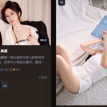
CN
99:31
·典藏
典藏是一部以冒险为核心的影视作
机、反转与人物成长展开，整体节
得推荐观看。
21-05-18
9.5
日本
+
3