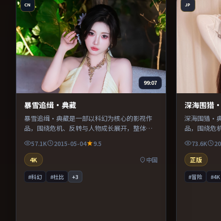
CN
JP
99:07
暴雪追缉·典藏
深海围猎
暴雪追缉·典藏是一部以科幻为核心的影视作
深海围猎·
品，围绕危机、反转与人物成长展开，整体节
品，围绕危
奏紧凑，值得推荐观看。
奏紧凑，值
57.1K
2015-05-04
9.5
73.6K
20
4K
中国
正版
#科幻
#杜比
+
3
#冒险
#4K