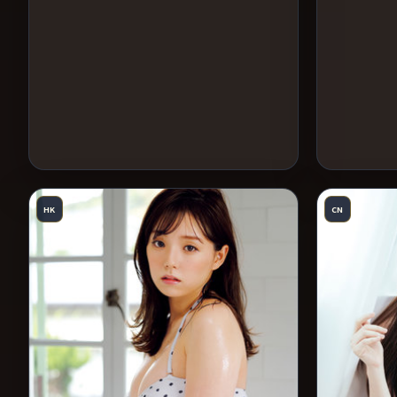
HK
CN