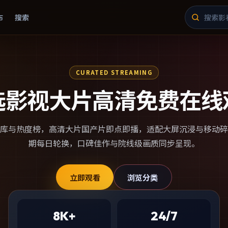
布
搜索
CURATED STREAMING
选影视大片高清免费在线
库与热度榜，
高清大片国产片
即点即播，适配大屏沉浸与移动碎
期每日轮换，口碑佳作与院线级画质同步呈现。
立即观看
浏览分类
8K+
24/7