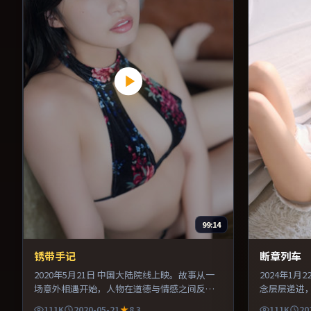
99:14
锈带手记
断章列车
2020年5月21日 中国大陆院线上映。故事从一
2024年1
场意外相遇开始，人物在道德与情感之间反复
念层层递进
拉扯。美术与服化道还原年代氛围，为人物动
配乐与声场
111K
2020-05-21
8.3
111K
20