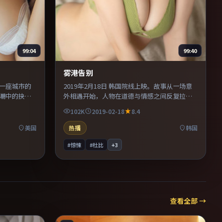
99:04
99:40
雾港告别
以一座城市的
2019年2月18日 韩国院线上映。故事从一场意
潮中的抉
外相遇开始，人物在道德与情感之间反复拉
，使观众更
扯。美术与服化道还原年代氛围，为人物动机
102K
2019-02-18
8.4
合周末一口
提供可信支撑。既有类型片爽感，也保留作者
表达，口碑潜力不俗。
美国
热播
韩国
#惊悚
#杜比
+
3
查看全部 →