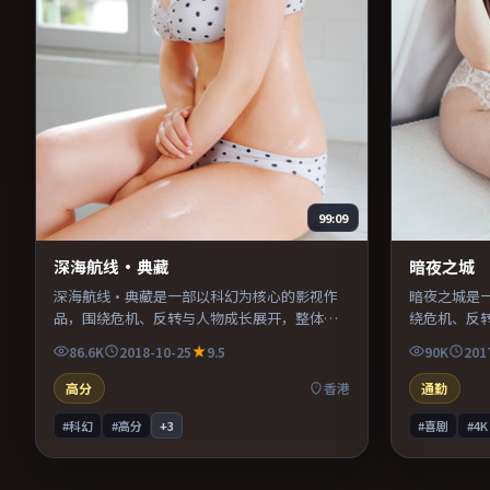
99:09
深海航线·典藏
暗夜之城
深海航线·典藏是一部以科幻为核心的影视作
暗夜之城是
品，围绕危机、反转与人物成长展开，整体节
绕危机、反
奏紧凑，值得推荐观看。
凑，值得推
86.6K
2018-10-25
9.5
90K
201
高分
香港
通勤
#科幻
#高分
+
3
#喜剧
#4K