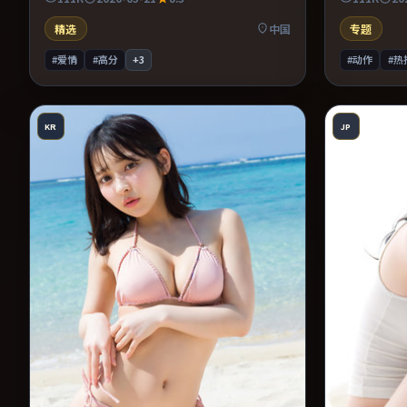
机提供可信支撑。整体完成度较高，适合周末
浸其中。片
一口气看完。
词与构图。
精选
中国
专题
#爱情
#高分
+
3
#动作
#热
KR
JP