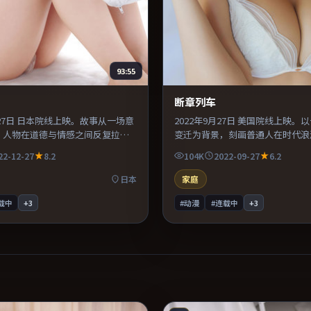
93:55
断章列车
2月27日 日本院线上映。故事从一场意
2022年9月27日 美国院线上映。
，人物在道德与情感之间反复拉
变迁为背景，刻画普通人在时代浪
服化道还原年代氛围，为人物动机
择。配乐与声场设计突出环境质感
22-12-27
8.2
104K
2022-09-27
6.2
撑。适合喜欢现实主义题材的观
易沉浸其中。整体完成度较高，适
劲较足。
气看完。
日本
家庭
载中
+
3
#动漫
#连载中
+
3