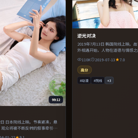
逆光对决
2019年7月13日 韩国院线上映。
外相遇开始，人物在道德与情感之
扯。剪辑利落，信息密度高，适合
110K
2019-07-13
7.0
推理的观众。推荐给偏爱群像戏与
影迷。
高分
#动漫
#院线
+
3
99:12
月22日 日本院线上映。节奏紧凑，悬
，观众将被不断反转的叙事牵引。
设计突出环境质感，使观众更易沉
24-01-22
9.1