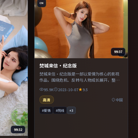
CN
99:37
焚城来信·纪念版
焚城来信·纪念版是一部以爱情为核心的影视
作品，围绕危机、反转与人物成长展开，整体
节奏紧凑，值得推荐观看。
95.9K
2023-10-07
9.5
高清
中国
#爱情
#院线
+
3
99:32