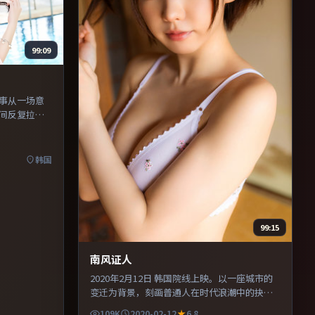
99:09
故事从一场意
间反复拉
喜欢烧脑与
命运母题的
韩国
99:15
南风证人
2020年2月12日 韩国院线上映。以一座城市的
变迁为背景，刻画普通人在时代浪潮中的抉
择。剪辑利落，信息密度高，适合喜欢烧脑与
109K
2020-02-12
6.8