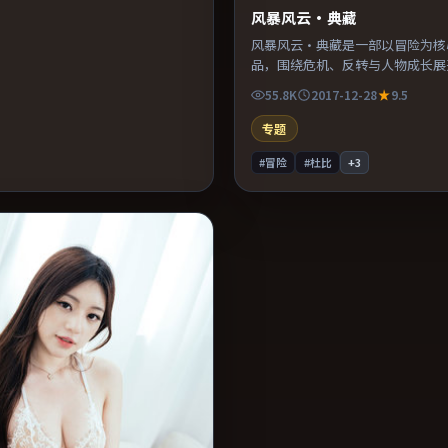
风暴风云·典藏
风暴风云·典藏是一部以冒险为核
品，围绕危机、反转与人物成长展
奏紧凑，值得推荐观看。
55.8K
2017-12-28
9.5
专题
#冒险
#杜比
+
3