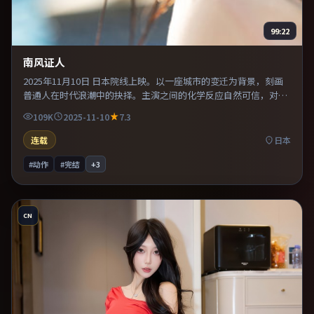
99:22
南风证人
2025年11月10日 日本院线上映。以一座城市的变迁为背景，刻画
普通人在时代浪潮中的抉择。主演之间的化学反应自然可信，对手
戏张力贯穿全片。既有类型片爽感，也保留作者表达，口碑潜力不
109K
2025-11-10
7.3
俗。
连载
日本
#动作
#完结
+
3
CN