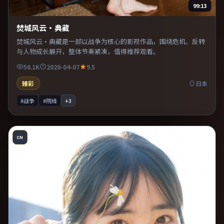
99:13
焚城风云·典藏
焚城风云·典藏是一部以战争为核心的影视作品，围绕危机、反转
与人物成长展开，整体节奏紧凑，值得推荐观看。
56.1K
2020-04-07
9.5
臻彩
日本
#战争
#院线
+
3
CN