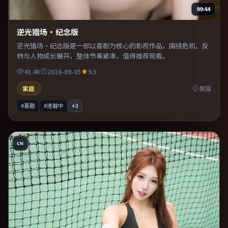
99:44
逆光猎场·纪念版
逆光猎场·纪念版是一部以喜剧为核心的影视作品，围绕危机、反
转与人物成长展开，整体节奏紧凑，值得推荐观看。
43.4K
2016-09-05
9.5
家庭
美国
#喜剧
#连载中
+
3
CN