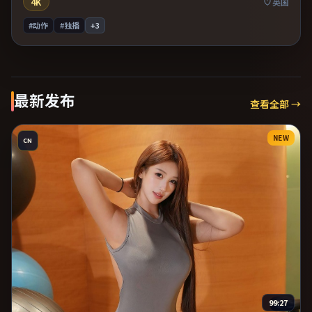
4K
英国
#动作
#独播
+
3
最新发布
查看全部 →
NEW
CN
99:27