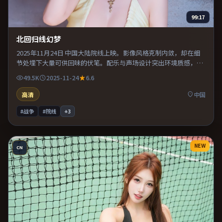
99:17
北回归线幻梦
2025年11月24日 中国大陆院线上映。影像风格克制内敛，却在细
节处埋下大量可供回味的伏笔。配乐与声场设计突出环境质感，使
观众更易沉浸其中。既有类型片爽感，也保留作者表达，口碑潜力
49.5K
2025-11-24
6.6
不俗。
高清
中国
#战争
#院线
+
3
NEW
CN