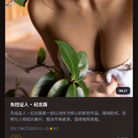
99:27
失控证人·纪念版
失控证人·纪念版是一部以动作为核心的影视作品，围绕危机、反
转与人物成长展开，整体节奏紧凑，值得推荐观看。
17.9K
2019-11-15
9.5