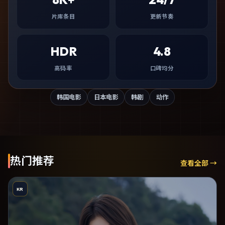
片库条目
更新节奏
HDR
4.8
高码率
口碑均分
韩国电影
日本电影
韩剧
动作
热门推荐
查看全部 →
KR