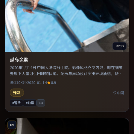
99:13
孤岛余震
2020年1月14日 中国大陆院线上映。影像风格克制内敛，却在细节
处埋下大量可供回味的伏笔。配乐与声场设计突出环境质感，使观
众更易沉浸其中。推荐给偏爱群像戏与命运母题的影迷。
110K
2020-01-14
8.9
臻彩
中国
#冒险
#独播
+
3
CN