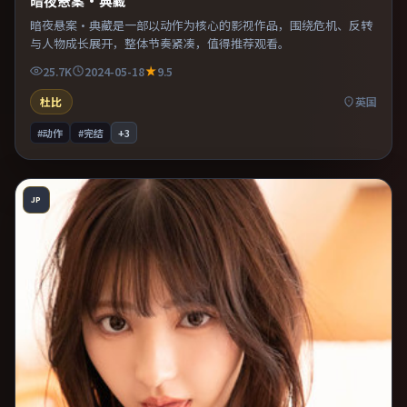
暗夜悬案·典藏
暗夜悬案·典藏是一部以动作为核心的影视作品，围绕危机、反转
与人物成长展开，整体节奏紧凑，值得推荐观看。
25.7K
2024-05-18
9.5
杜比
英国
#动作
#完结
+
3
JP