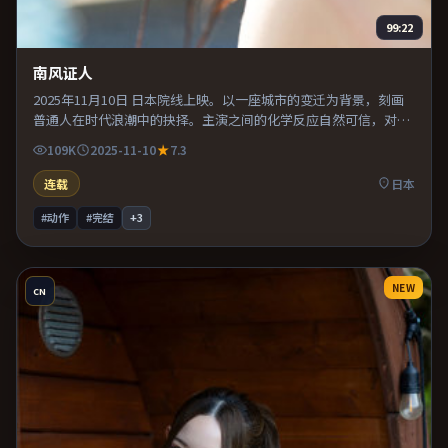
99:22
南风证人
2025年11月10日 日本院线上映。以一座城市的变迁为背景，刻画
普通人在时代浪潮中的抉择。主演之间的化学反应自然可信，对手
戏张力贯穿全片。既有类型片爽感，也保留作者表达，口碑潜力不
109K
2025-11-10
7.3
俗。
连载
日本
#动作
#完结
+
3
NEW
CN