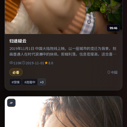
99:46
归途疑云
2019年11月1日 中国大陆院线上映。以一座城市的变迁为背景，刻
画普通人在时代浪潮中的抉择。剪辑利落，信息密度高，适合喜欢
烧脑与推理的观众。整体完成度较高，适合周末一口气看完。
110K
2019-11-01
8.0
必看
中国
#惊悚
#连载中
+
3
JP