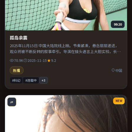
99:20
孤岛余震
2025年11月15日 中国大陆院线上映。节奏紧凑，悬念层层递进，
观众将被不断反转的叙事牵引。导演在镜头语言上大胆实验，长镜
头与特写交替强化压迫感。片尾留白意味深长，值得二刷细品台词
70.9K
2025-11-15
9.2
与构图。
热播
中国
#科幻
#连载中
+
3
NEW
JP